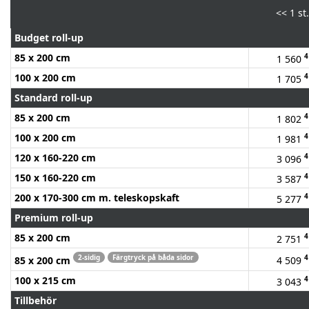
<<
1 st.
Budget roll-up
85 x 200 cm
4
1 560
100 x 200 cm
4
1 705
Standard roll-up
85 x 200 cm
4
1 802
100 x 200 cm
4
1 981
120 x 160-220 cm
4
3 096
150 x 160-220 cm
4
3 587
200 x 170-300 cm m. teleskopskaft
4
5 277
Premium roll-up
85 x 200 cm
4
2 751
2-sidig
Färgtryck på båda sidor
4
85 x 200 cm
4 509
100 x 215 cm
4
3 043
Tillbehör