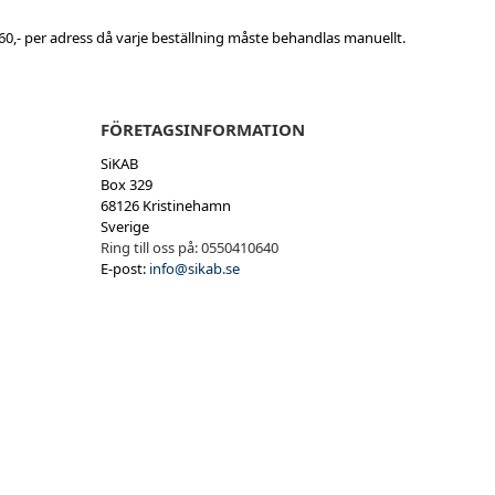
0,- per adress då varje beställning måste behandlas manuellt.
FÖRETAGSINFORMATION
SiKAB
Box 329
68126 Kristinehamn
Sverige
Ring till oss på:
0550410640
E-post:
info@sikab.se