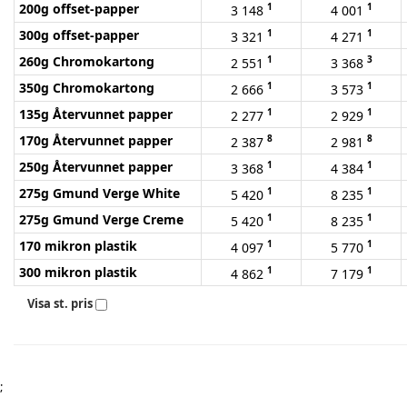
200g offset-papper
1
1
3 148
4 001
300g offset-papper
1
1
3 321
4 271
260g Chromokartong
1
3
2 551
3 368
350g Chromokartong
1
1
2 666
3 573
135g Återvunnet papper
1
1
2 277
2 929
170g Återvunnet papper
8
8
2 387
2 981
250g Återvunnet papper
1
1
3 368
4 384
275g Gmund Verge White
1
1
5 420
8 235
275g Gmund Verge Creme
1
1
5 420
8 235
170 mikron plastik
1
1
4 097
5 770
300 mikron plastik
1
1
4 862
7 179
Visa st. pris
;