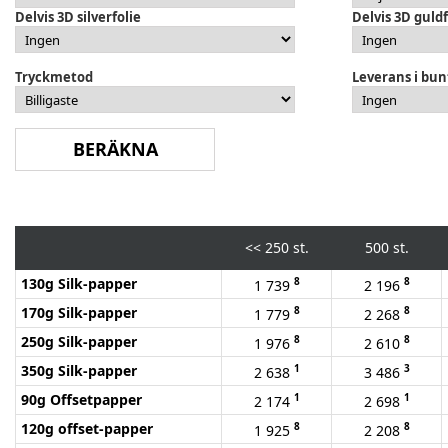
Delvis 3D silverfolie
Delvis 3D guldf
Tryckmetod
Leverans i bun
<<
250 st.
500 st.
130g Silk-papper
8
8
1 739
2 196
170g Silk-papper
8
8
1 779
2 268
250g Silk-papper
8
8
1 976
2 610
350g Silk-papper
1
3
2 638
3 486
90g Offsetpapper
1
1
2 174
2 698
120g offset-papper
8
8
1 925
2 208